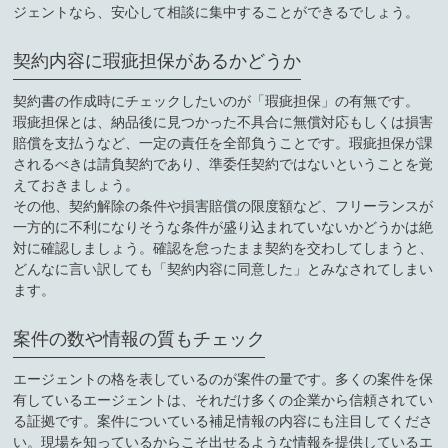
ジェントなら、安心して相談に集中することができるでしょう。
契約内容に瑕疵担保があるかどうか
契約書の作成時にチェックしたいのが「瑕疵担保」の有無です。
瑕疵担保とは、納品後に見つかった不具合に無償対応もしくは損害
賠償を支払うなど、一定の責任を全部負うことです。瑕疵担保が課
されるべきは請負契約であり、準委任契約ではないということを覚
えておきましょう。
その他、契約解除の条件や損害賠償の限度額など、フリーランスが
一方的に不利になりそうな条件が盛り込まれていないかどうかは絶
対に確認しましょう。確認を怠ったまま契約を交わしてしまうと、
どんなに言い訳しても「契約内容に同意した」とみなされてしまい
ます。
案件の数や情報の質もチェック
エージェントの格を表しているのが案件の量です。多くの案件を保
有しているエージェントは、それだけ多くの企業から信頼されてい
る証拠です。案件についている補足情報の内容にも注目してくださ
い。現場を知っているからこそ出せるような情報を提供しているエ