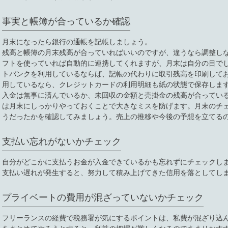
事実と帳簿が合っているか確認
月末になったら銀行の通帳を記帳しましょう。
残高と帳簿の月末残高が合っていればいいのですが、違うなら調整し
フトを使っていれば自動的に連携してくれますが、月末は自分の目で
トバンクを利用しているならば、記帳の代わりに取引残高を印刷して
用しているなら、クレジットカードの利用明細も紙の状態で保存しま
入金は無事に済んでいるか、未回収の金額と売掛金の残高が合ってい
は月末にしっかりやっておくことで大きなミスを防げます。月末のチ
うだったかを確認してみましょう。売上の推移や今後の予想を立てる
支払い忘れがないかチェック
自分がどこかに支払うお金が入金できているかも忘れずにチェックし
支払い遅れが発生すると、努力して積み上げてきた信用を落としてし
プライベートの費用が混ざっていないかチェック
フリーランスの経費で税務署が気にするポイントは、私費が混ざり込