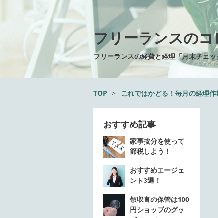
フリーランスのコ
フリーランスの経費と経理「月末チェッ
TOP
>
これではかどる！毎月の経理作
おすすめ記事
家事按分を使って
節税しよう！
おすすめエージェ
ント3選！
領収書の保管は100
円ショップのグッ