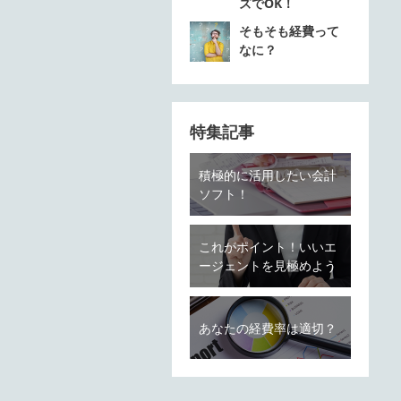
ズでOK！
そもそも経費って
なに？
特集記事
積極的に活用したい会計
ソフト！
これがポイント！いいエ
ージェントを見極めよう
あなたの経費率は適切？