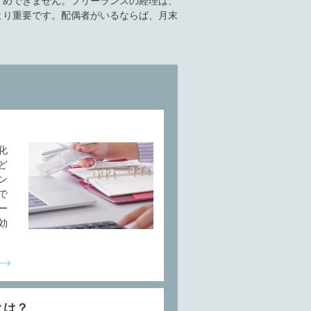
すめできません。フリーランスの経理は、
より重要です。配偶者がいるならば、月末
化
ど
ン
で
ー
効
とは？