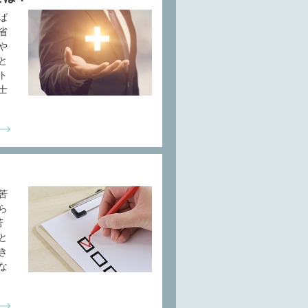
ば
省
や
と
ト
士
苦
ら
苦
と
き
な